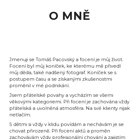
O MNĚ
Jmenuji se Tomáš Pacovský a focení je můj život.
Focení byl můj koníček, ke kterému mě přivedl
můj děda, také nadšený fotograf. Koníček se s
postupem času a se získanými zkušenostmi
proměnil v mé podnikání.
Jsem přátelské povahy a vycházím se všemi
věkovými kategoriemi. Při focení je zachována vždy
přátelská a uvolněná atmosféra. Na své klienty nijak
netlačím.
S dětmi si vždy v klidu povídám a nechávám je se
chovat přirozeně. Při focení aktů a proměn
zachovávám vždy profesionální chování a zajistím