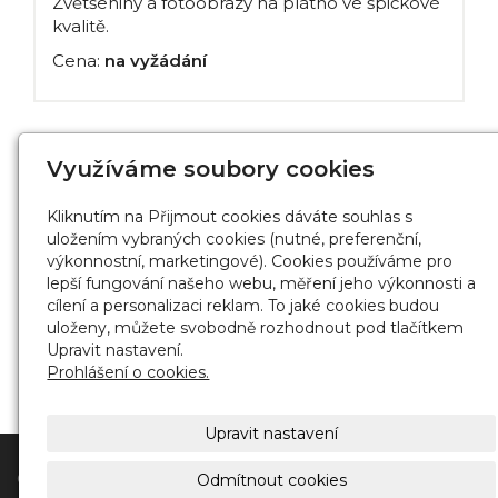
Zvětšeniny a fotoobrazy na plátno ve špičkové
kvalitě.
Cena:
na vyžádání
Využíváme soubory cookies
Líčení
Kliknutím na Přijmout cookies dáváte souhlas s
Profesionální fotomake-up ke kterémukoliv
uložením vybraných cookies (nutné, preferenční,
balíčku.
výkonnostní, marketingové). Cookies používáme pro
lepší fungování našeho webu, měření jeho výkonnosti a
Cena:
500,- Kč
cílení a personalizaci reklam. To jaké cookies budou
uloženy, můžete svobodně rozhodnout pod tlačítkem
Upravit nastavení.
Prohlášení o cookies.
Upravit nastavení
© 2024 Fotograf |
inPage
-
webové stránky s AI
,
Odmítnout cookies