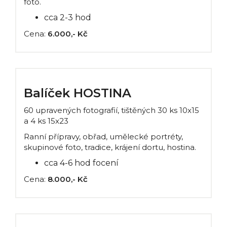
foto.
cca 2-3 hod
Cena:
6.000,- Kč
Balíček HOSTINA
60 upravených fotografií, tištěných 30 ks 10x15
a 4 ks 15x23
Ranní přípravy, obřad, umělecké portréty,
skupinové foto, tradice, krájení dortu, hostina.
cca 4-6 hod focení
Cena:
8.000,- Kč